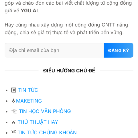
góp và chào đón các bài viết chất lượng từ cộng đồng
gửi về
YGU AI
.
Hãy cùng nhau xây dựng một cộng đồng CNTT năng
động, chia sẻ giá trị thực tế và phát triển bền vững.
ĐIỀU HƯỚNG CHỦ ĐỀ
#️⃣
TIN TỨC
🌟
MAKETING
𓂀
TIN HỌC VĂN PHÒNG
🔥
THỦ THUẬT HAY
👋
TIN TỨC CHỨNG KHOÁN