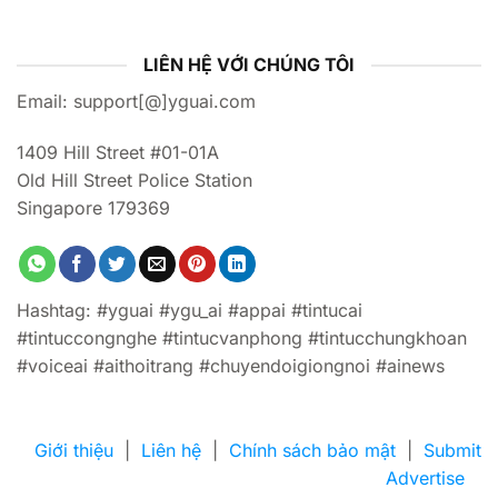
LIÊN HỆ VỚI CHÚNG TÔI
Email: support[@]yguai.com
1409 Hill Street #01-01A
Old Hill Street Police Station
Singapore 179369
Hashtag: #yguai #ygu_ai #appai #tintucai
#tintuccongnghe #tintucvanphong #tintucchungkhoan
#voiceai #aithoitrang #chuyendoigiongnoi #ainews
Giới thiệu
|
Liên hệ
|
Chính sách bảo mật
|
Submit
Advertise