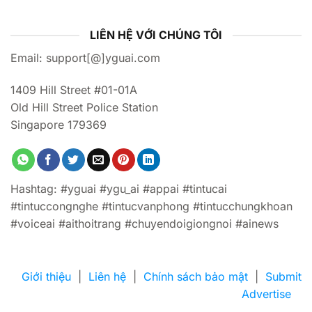
LIÊN HỆ VỚI CHÚNG TÔI
Email: support[@]yguai.com
1409 Hill Street #01-01A
Old Hill Street Police Station
Singapore 179369
Hashtag: #yguai #ygu_ai #appai #tintucai
#tintuccongnghe #tintucvanphong #tintucchungkhoan
#voiceai #aithoitrang #chuyendoigiongnoi #ainews
Giới thiệu
|
Liên hệ
|
Chính sách bảo mật
|
Submit
Advertise