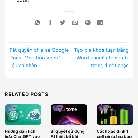
Tắt quyền chia sẻ Google
Tạo bìa khóa luận bằng
Docs: Mẹo bảo vệ dữ
Word nhanh chóng chỉ
liệu cá nhân
trong 1 nốt nhạc
RELATED POSTS
Hướng dẫn tích
Bí quyết sử dụng
Cách xác định 1
hợp ChatGPT vào
AI thiết kế bài
cell pin bằng bao