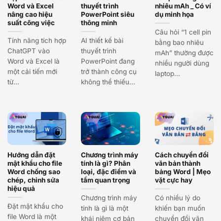
Word và Excel
thuyết trình
nhiêu mAh _ Có ví
nâng cao hiệu
PowerPoint siêu
dụ minh họa
suất công việc
thông minh
Câu hỏi “1 cell pin
Tính năng tích hợp
AI thiết kế bài
bằng bao nhiêu
ChatGPT vào
thuyết trình
mAh” thường được
Word và Excel là
PowerPoint đang
nhiều người dùng
một cải tiến mới
trở thành công cụ
laptop...
từ...
không thể thiếu...
Hướng dẫn đặt
Chương trình máy
Cách chuyển đổi
mật khẩu cho file
tính là gì? Phân
văn bản thành
Word chống sao
loại, đặc điểm và
bảng Word | Mẹo
chép, chỉnh sửa
tầm quan trọng
vặt cực hay
hiệu quả
Chương trình máy
Có nhiều lý do
Đặt mật khẩu cho
tính là gì là một
khiến bạn muốn
file Word là một
khái niệm cơ bản
chuyển đổi văn