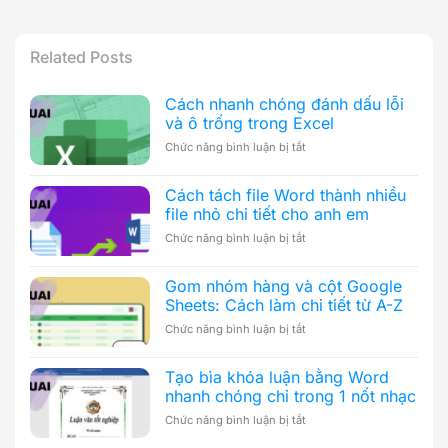
Related Posts
Cách nhanh chóng đánh dấu lỗi
và ô trống trong Excel
ở
Chức năng bình luận bị tắt
Cách
nhanh
Cách tách file Word thành nhiều
chóng
file nhỏ chi tiết cho anh em
đánh
dấu
ở
Chức năng bình luận bị tắt
lỗi
Cách
và
tách
ô
Gom nhóm hàng và cột Google
file
trống
Sheets: Cách làm chi tiết từ A-Z
Word
trong
thành
ở
Chức năng bình luận bị tắt
Excel
nhiều
Gom
file
nhóm
nhỏ
Tạo bìa khóa luận bằng Word
hàng
chi
nhanh chóng chỉ trong 1 nốt nhạc
và
tiết
cột
ở
Chức năng bình luận bị tắt
cho
Google
Tạo
anh
Sheets: