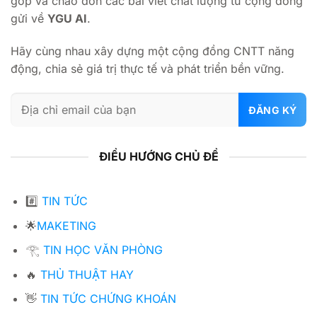
góp và chào đón các bài viết chất lượng từ cộng đồng
gửi về
YGU AI
.
Hãy cùng nhau xây dựng một cộng đồng CNTT năng
động, chia sẻ giá trị thực tế và phát triển bền vững.
ĐIỀU HƯỚNG CHỦ ĐỀ
#️⃣
TIN TỨC
🌟
MAKETING
𓂀
TIN HỌC VĂN PHÒNG
🔥
THỦ THUẬT HAY
👋
TIN TỨC CHỨNG KHOÁN