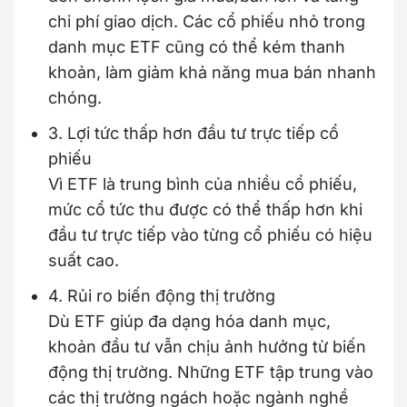
chi phí giao dịch. Các cổ phiếu nhỏ trong
danh mục ETF cũng có thể kém thanh
khoản, làm giảm khả năng mua bán nhanh
chóng.
3. Lợi tức thấp hơn đầu tư trực tiếp cổ
phiếu
Vì ETF là trung bình của nhiều cổ phiếu,
mức cổ tức thu được có thể thấp hơn khi
đầu tư trực tiếp vào từng cổ phiếu có hiệu
suất cao.
4. Rủi ro biến động thị trường
Dù ETF giúp đa dạng hóa danh mục,
khoản đầu tư vẫn chịu ảnh hưởng từ biến
động thị trường. Những ETF tập trung vào
các thị trường ngách hoặc ngành nghề