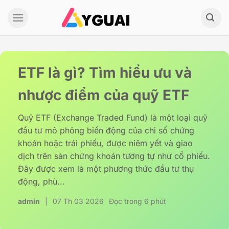
Bỏ
qua
nội
dung
ETF là gì? Tìm hiểu ưu và
nhược điểm của quỹ ETF
Quỹ ETF (Exchange Traded Fund) là một loại quỹ
đầu tư mô phỏng biến động của chỉ số chứng
khoán hoặc trái phiếu, được niêm yết và giao
dịch trên sàn chứng khoán tương tự như cổ phiếu.
Đây được xem là một phương thức đầu tư thụ
động, phù...
admin
|
07 Th 03 2026
Đọc trong 6 phút