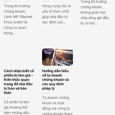
Trong thị trường
Trong thị trường
Vùng cung cầu là
chứng khoán,
chứng khoán,
yếu tố then chốt
không phải mọi
Lệnh MP (Market
giúp nhà đầu tư
nhịp tăng giá đều
Price order) là
xác định các...
là cơ hội...
công cụ quan
trọng...
Cách nhận biết cổ
Hướng dẫn hiểu
phiếu bị làm giá –
về tự doanh
Kiến thức quan
chứng khoán và
trọng để nhà đầu
các quy định
tư bảo vệ bản
pháp lý
thân
Tự doanh chứng
Cổ phiếu bị làm
khoán là hoạt
giá thường thể
động mà công ty
hiện những dấu
chứng khoán tham