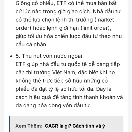
Giống cổ phiếu, ETF có thể mua bán bất
cứ lúc nào trong giờ giao dịch. Nhà đầu tư
có thể lựa chọn lệnh thị trường (market
order) hoặc lệnh giới hạn (limit order),
giúp tối ưu hóa chiến lược đầu tư theo nhu
cầu cá nhân.
5. Thu hút vốn nước ngoài
ETF giúp nhà đầu tư quốc tế dễ dàng tiếp
cận thị trường Việt Nam, đặc biệt khi họ
không thể trực tiếp sở hữu những cổ
phiếu đã đạt tỷ lệ sở hữu tối đa. Đây là
cách hiệu quả để tăng tính thanh khoản và
đa dạng hóa dòng vốn đầu tư.
Xem Thêm:
CAGR là gì? Cách tính và ý