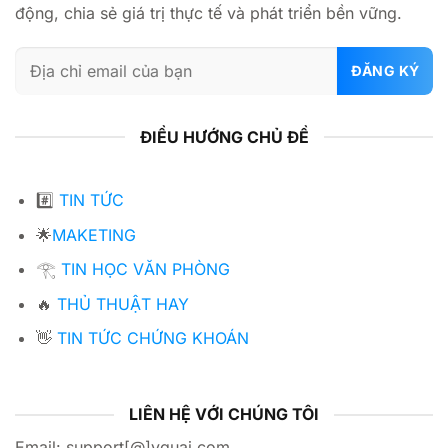
động, chia sẻ giá trị thực tế và phát triển bền vững.
ĐIỀU HƯỚNG CHỦ ĐỀ
#️⃣
TIN TỨC
🌟
MAKETING
𓂀
TIN HỌC VĂN PHÒNG
🔥
THỦ THUẬT HAY
👋
TIN TỨC CHỨNG KHOÁN
LIÊN HỆ VỚI CHÚNG TÔI
Email: support[@]yguai.com