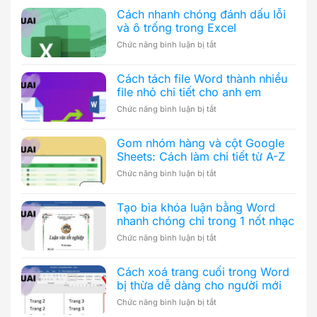
Cách nhanh chóng đánh dấu lỗi
và ô trống trong Excel
ở
Chức năng bình luận bị tắt
Cách
nhanh
Cách tách file Word thành nhiều
chóng
file nhỏ chi tiết cho anh em
đánh
dấu
ở
Chức năng bình luận bị tắt
lỗi
Cách
và
tách
ô
Gom nhóm hàng và cột Google
file
trống
Sheets: Cách làm chi tiết từ A-Z
Word
trong
thành
ở
Chức năng bình luận bị tắt
Excel
nhiều
Gom
file
nhóm
nhỏ
Tạo bìa khóa luận bằng Word
hàng
chi
nhanh chóng chỉ trong 1 nốt nhạc
và
tiết
cột
ở
Chức năng bình luận bị tắt
cho
Google
Tạo
anh
Sheets:
bìa
em
Cách
Cách xoá trang cuối trong Word
khóa
làm
bị thừa dễ dàng cho người mới
luận
chi
bằng
ở
Chức năng bình luận bị tắt
tiết
Word
Cách
từ