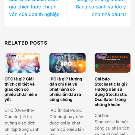
giá chiến lược chi phí
Bảng so sánh và lưu ý
vốn của doanh nghiệp
cho nhà đầu tư
RELATED POSTS
OTC là gì? Giải
IPO là gì? Hướng
Chỉ báo
thích chi tiết về
dẫn chi tiết về
Stochastic là gì?
giao dịch cổ
phát hành cổ
Hướng dẫn sử
phiếu chưa niêm
phiếu lần đầu ra
dụng Stochastic
yết
công chúng
Oscillator trong
chứng khoán
OTC (Over-the-
IPO (Initial Public
Chỉ báo
Counter) là thị
Offering) hay còn
Stochastic là một
trường giao dịch
được gọi là phát
công cụ phân tích
phi tập trung dành
hành cổ phiếu lần
kỹ thuật phổ biến,