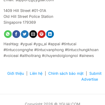
1409 Hill Street #01-01A
Old Hill Street Police Station
Singapore 179369
Hashtag: #yguai #ygu_ai #appai #tintucai
#tintuccongnghe #tintucvanphong #tintucchungkhoan
#voiceai #aithoitrang #chuyendoigiongnoi #ainews
Giới thiệu
|
Liên hệ
|
Chính sách bảo mật
|
Submit
Advertise
Copyright 2026 © YGUAI.COM