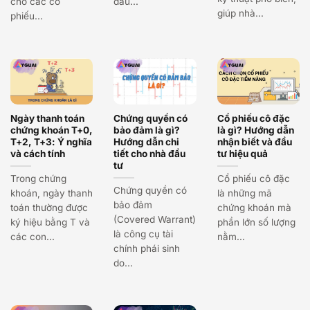
cho các cổ
đầu...
giúp nhà...
phiếu...
Ngày thanh toán
Chứng quyền có
Cổ phiếu cô đặc
chứng khoán T+0,
bảo đảm là gì?
là gì? Hướng dẫn
T+2, T+3: Ý nghĩa
Hướng dẫn chi
nhận biết và đầu
và cách tính
tiết cho nhà đầu
tư hiệu quả
tư
Trong chứng
Cổ phiếu cô đặc
Chứng quyền có
khoán, ngày thanh
là những mã
bảo đảm
toán thường được
chứng khoán mà
(Covered Warrant)
ký hiệu bằng T và
phần lớn số lượng
là công cụ tài
các con...
nằm...
chính phái sinh
do...