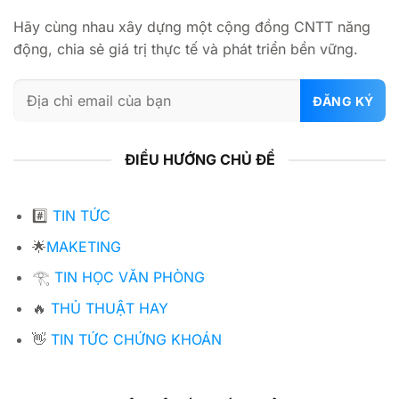
Hãy cùng nhau xây dựng một cộng đồng CNTT năng
động, chia sẻ giá trị thực tế và phát triển bền vững.
ĐIỀU HƯỚNG CHỦ ĐỀ
#️⃣
TIN TỨC
🌟
MAKETING
𓂀
TIN HỌC VĂN PHÒNG
🔥
THỦ THUẬT HAY
👋
TIN TỨC CHỨNG KHOÁN