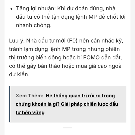
Tăng lợi nhuận: Khi dự đoán đúng, nhà
đầu tư có thể tận dụng lệnh MP để chốt lời
nhanh chóng.
Lưu ý: Nhà đầu tư mới (F0) nên cân nhắc kỹ,
tránh lạm dụng lệnh MP trong những phiên
thị trường biến động hoặc bị FOMO dẫn dắt,
có thể gây bán tháo hoặc mua giá cao ngoài
dự kiến.
Xem Thêm:
Hệ thống quản trị rủi ro trong
chứng khoán là gì? Giải pháp chiến lược đầu
tư bền vững