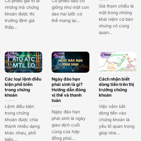
Cổ phiếu giá trị là
Cổ phiếu đầu cơ
Giá tham chiếu là
những mã chứng
giống như một con
một trong những
khoán được thị
dao hai lưỡi: có
khái niệm cơ bản
trường định giá
thể mang lại...
nhưng vô cùng
thấp...
quan...
Các loại lệnh điều
Ngày đáo hạn
Cách nhận biết
kiện phổ biến
phái sinh là gì?
dòng tiền trên thị
trong chứng
Hướng dẫn đóng
trường chứng
khoán
vị thế và thanh
khoán
toán
Lệnh điều kiện
Việc nắm bắt
Ngày đáo hạn
trong chứng
dòng tiền vào
phái sinh là ngày
khoán được chia
chứng khoán là
giao dịch cuối
thành nhiều dạng
yếu tố quan trọng
cùng của hợp
khác nhau, phổ
giúp nhà...
đồng phái...
biến...