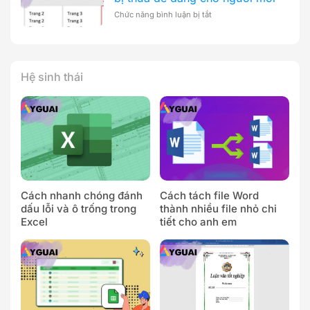
chi
bằng
ở
Chức năng bình luận bị tắt
tiết
Word
Cách
từ
nhanh
xoá
A-
chóng
trang
Z
chỉ
cuối
trong
trong
Hệ sinh thái
1
Word
nốt
bị
nhạc
thừa
dễ
dàng
cho
người
mới
Cách nhanh chóng đánh
Cách tách file Word
dấu lỗi và ô trống trong
thành nhiều file nhỏ chi
Excel
tiết cho anh em