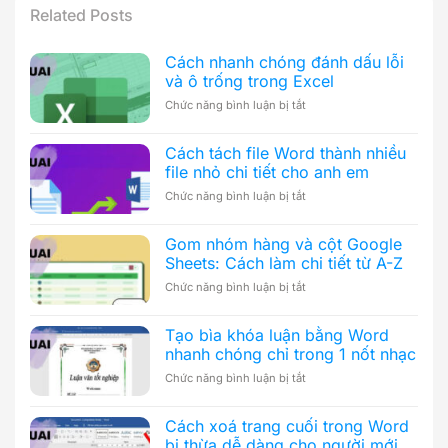
Related Posts
Cách nhanh chóng đánh dấu lỗi
và ô trống trong Excel
ở
Chức năng bình luận bị tắt
Cách
nhanh
Cách tách file Word thành nhiều
chóng
file nhỏ chi tiết cho anh em
đánh
dấu
ở
Chức năng bình luận bị tắt
lỗi
Cách
và
tách
ô
Gom nhóm hàng và cột Google
file
trống
Sheets: Cách làm chi tiết từ A-Z
Word
trong
thành
ở
Chức năng bình luận bị tắt
Excel
nhiều
Gom
file
nhóm
nhỏ
Tạo bìa khóa luận bằng Word
hàng
chi
nhanh chóng chỉ trong 1 nốt nhạc
và
tiết
cột
ở
Chức năng bình luận bị tắt
cho
Google
Tạo
anh
Sheets:
bìa
em
Cách
Cách xoá trang cuối trong Word
khóa
làm
bị thừa dễ dàng cho người mới
luận