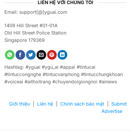
LIÊN HỆ VỚI CHÚNG TÔI
Email: support[@]yguai.com
1409 Hill Street #01-01A
Old Hill Street Police Station
Singapore 179369
Hashtag: #yguai #ygu_ai #appai #tintucai
#tintuccongnghe #tintucvanphong #tintucchungkhoan
#voiceai #aithoitrang #chuyendoigiongnoi #ainews
Giới thiệu
|
Liên hệ
|
Chính sách bảo mật
|
Submit
Advertise